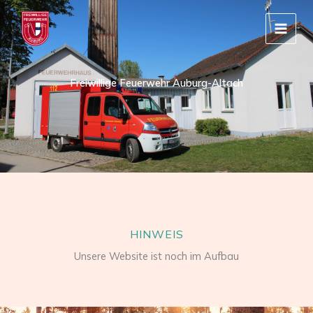
Zum
Inhalt
springen
Freiwillige Feuerwehr Auburg-Altach
HINWEIS
Unsere Website ist noch im Aufbau